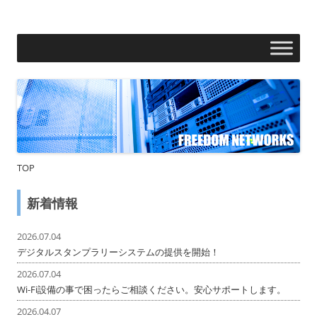
フリーダムネットワークス株式会社
コ
ン
テ
ン
ツ
へ
ス
キ
ッ
プ
TOP
新着情報
2026.07.04
デジタルスタンプラリーシステムの提供を開始！
2026.07.04
Wi-Fi設備の事で困ったらご相談ください。安心サポートします。
2026.04.07