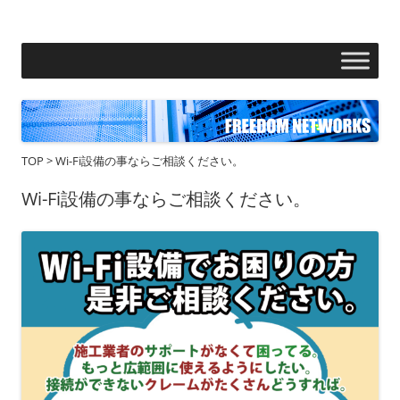
フリーダムネットワークス株式会社
コ
ン
テ
ン
ツ
へ
ス
キ
ッ
プ
TOP
>
Wi-Fi設備の事ならご相談ください。
Wi-Fi設備の事ならご相談ください。