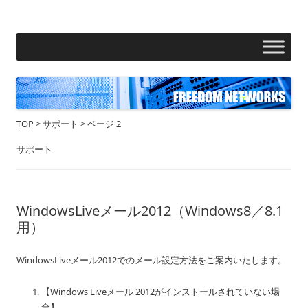
フリーダムネットワークス株式会社
コ
ン
テ
ン
ツ
へ
ス
キ
ッ
プ
TOP
>
サポート
>
ページ 2
サポート
WindowsLiveメール2012（Windows8／8.1
用）
WindowsLiveメール2012でのメール設定方法をご案内いたします。
【Windows Liveメール 2012がインストールされていない場
合】