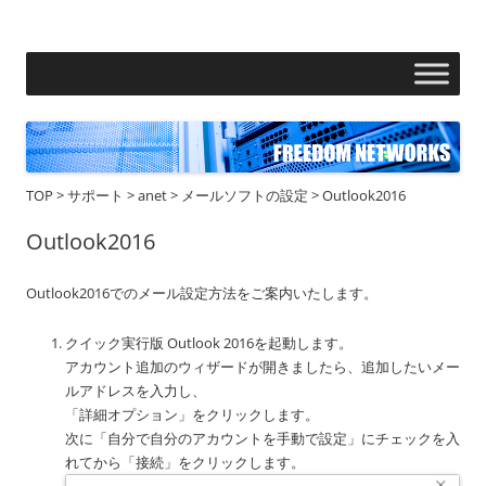
フリーダムネットワークス株式会社
コ
ン
テ
ン
ツ
へ
ス
キ
ッ
プ
TOP
>
サポート
>
anet
>
メールソフトの設定
>
Outlook2016
Outlook2016
Outlook2016でのメール設定方法をご案内いたします。
クイック実行版 Outlook 2016を起動します。
アカウント追加のウィザードが開きましたら、追加したいメー
ルアドレスを入力し、
「詳細オプション」をクリックします。
次に「自分で自分のアカウントを手動で設定」にチェックを入
れてから「接続」をクリックします。