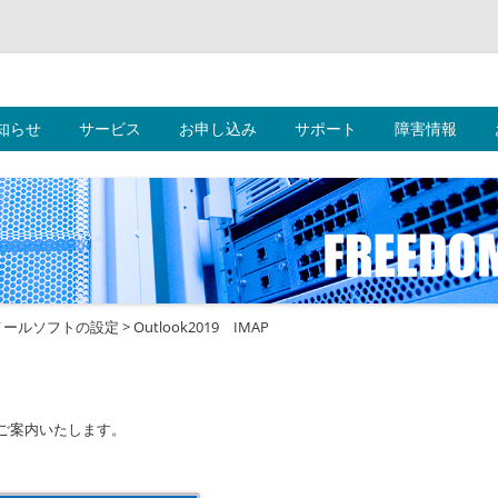
ークス株式会社
コ
知らせ
サービス
お申し込み
ン
サポート
障害情報
テ
ン
ツ
へ
ス
キ
ッ
プ
メールソフトの設定
>
Outlook2019 IMAP
法をご案内いたします。