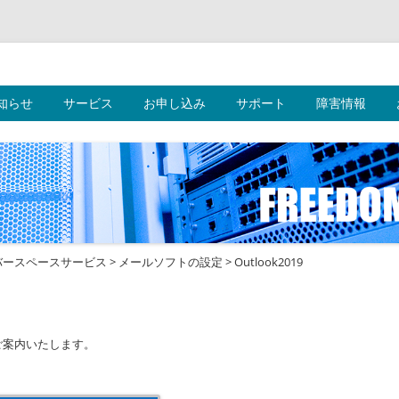
ークス株式会社
コ
知らせ
サービス
お申し込み
ン
サポート
障害情報
テ
ン
ツ
へ
ス
キ
ッ
プ
バースペースサービス
>
メールソフトの設定
>
Outlook2019
法をご案内いたします。