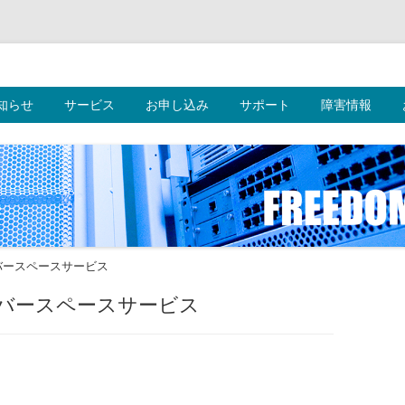
ークス株式会社
コ
知らせ
サービス
お申し込み
ン
サポート
障害情報
テ
ン
ツ
へ
ス
キ
ッ
プ
バースペースサービス
バースペースサービス