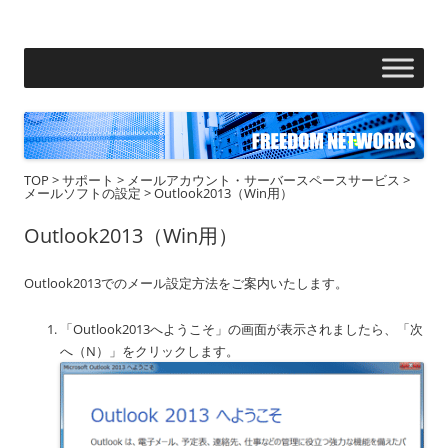
フリーダムネットワークス株式会社
コ
ン
テ
ン
ツ
へ
ス
キ
ッ
プ
TOP
>
サポート
>
メールアカウント・サーバースペースサービス
>
メールソフトの設定
>
Outlook2013（Win用）
Outlook2013（Win用）
Outlook2013でのメール設定方法をご案内いたします。
「Outlook2013へようこそ」の画面が表示されましたら、「次
へ（N）」をクリックします。