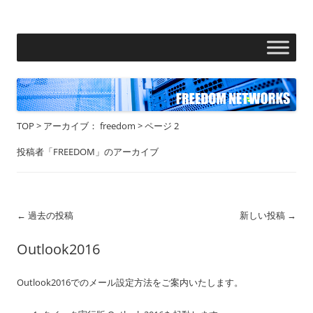
フリーダムネットワークス株式会社
コ
ン
テ
ン
ツ
へ
ス
キ
ッ
プ
TOP
>
アーカイブ： freedom
>
ページ 2
投稿者「
FREEDOM
」のアーカイブ
投
←
過去の投稿
新しい投稿
→
稿
Outlook2016
ナ
ビ
Outlook2016でのメール設定方法をご案内いたします。
ゲ
ー