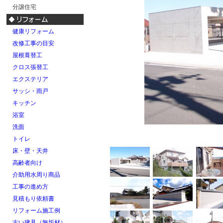
分譲住宅
健康リフォーム
改修工事の目安
屋根葺替工
クロス張替工
エクステリア
サッシ・雨戸
キッチン
浴室
洗面
トイレ
床・壁・天井
高齢者向け
介助用水周り商品
工事の進め方
見積もり依頼書
リフォーム施工例
古い建具（無垢材）