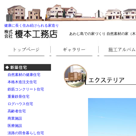
健康に長く住み続けられる家造り
あわじ島での家づくり 自然素材の家（木
自然素材の健康住宅
本格木造注文住宅
鉄筋コンクリート住宅
重量鉄骨住宅
ログハウス住宅
高齢者住宅
商業施設
医療施設
淡路の田舎暮らし住宅