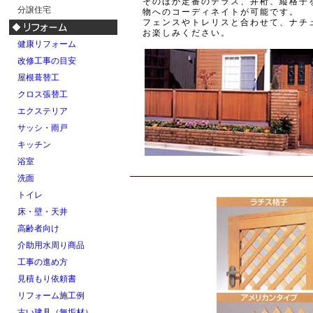
そのほか定番のテラス、井桁、縦格子
分譲住宅
物へのコーディネイトが可能です。
フェンスやトレリスと合わせて、ナチ
お楽しみください。
健康リフォーム
改修工事の目安
屋根葺替工
クロス張替工
エクステリア
サッシ・雨戸
キッチン
浴室
洗面
トイレ
床・壁・天井
高齢者向け
介助用水周り商品
工事の進め方
見積もり依頼書
リフォーム施工例
古い建具（無垢材）