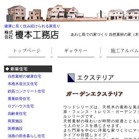
健康に長く住み続けられる家造り
あわじ島での家づくり 自然素材の家（木
自然素材の健康住宅
本格木造注文住宅
鉄筋コンクリート住宅
重量鉄骨住宅
ログハウス住宅
ウッドシリーズは、天然木の素朴な風
扉・フェンス・トレリス・ガーデンフ
高齢者住宅
ルシリーズです。
商業施設
天然素材の味わいが時間の経過ととも
う人のセンスを感じさせます。
医療施設
また門扉を中心に洋風な家づくりにマ
タイプや目隠しタイプ、
淡路の田舎暮らし住宅