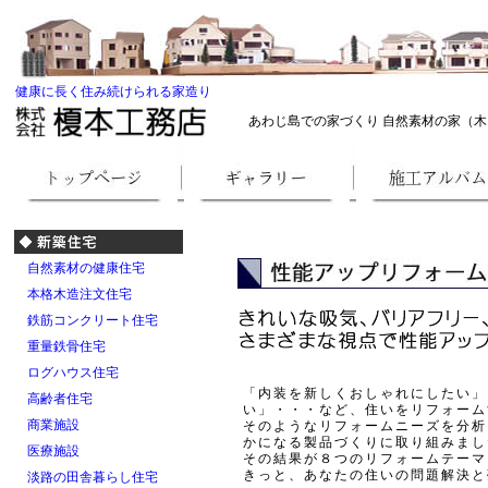
健康に長く住み続けられる家造り
あわじ島での家づくり 自然素材の家（木
自然素材の健康住宅
本格木造注文住宅
鉄筋コンクリート住宅
重量鉄骨住宅
ログハウス住宅
「内装を新しくおしゃれにしたい」
高齢者住宅
い」・・・など、住いをリフォーム
商業施設
そのようなリフォームニーズを分析
かになる製品づくりに取り組みまし
医療施設
その結果が８つのリフォームテーマ
きっと、あなたの住いの問題解決と
淡路の田舎暮らし住宅