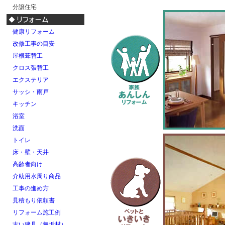
分譲住宅
健康リフォーム
改修工事の目安
屋根葺替工
クロス張替工
エクステリア
サッシ・雨戸
キッチン
浴室
洗面
トイレ
床・壁・天井
高齢者向け
介助用水周り商品
工事の進め方
見積もり依頼書
リフォーム施工例
古い建具（無垢材）