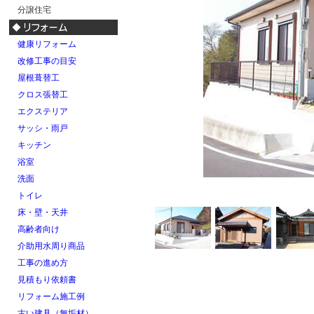
分譲住宅
健康リフォーム
改修工事の目安
屋根葺替工
クロス張替工
エクステリア
サッシ・雨戸
キッチン
浴室
洗面
トイレ
床・壁・天井
高齢者向け
介助用水周り商品
工事の進め方
見積もり依頼書
リフォーム施工例
古い建具（無垢材）