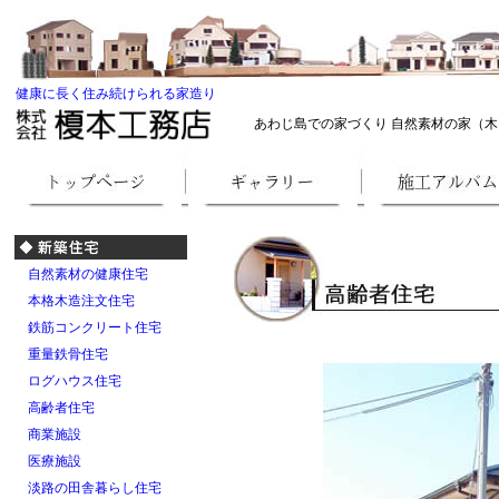
健康に長く住み続けられる家造り
あわじ島での家づくり 自然素材の家（木
自然素材の健康住宅
本格木造注文住宅
鉄筋コンクリート住宅
重量鉄骨住宅
ログハウス住宅
高齢者住宅
商業施設
医療施設
淡路の田舎暮らし住宅