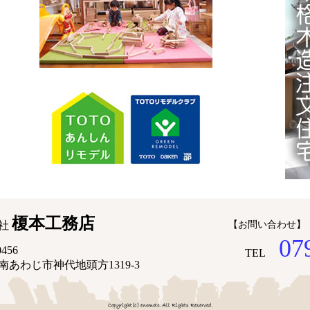
榎本工務店
社
【お問い合わせ】
07
456
TEL
南あわじ市神代地頭方1319-3