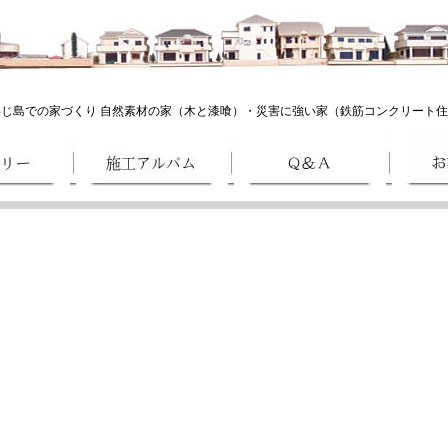
島での家づくり 自然素材の家（木と漆喰）・災害に強い家（鉄筋コンクリート住