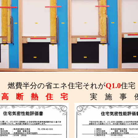
燃費半分の省エネ住宅それが
Q1.0
住宅
高 断 熱 住 宅
実 施 事 