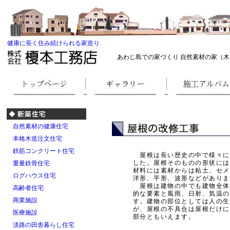
健康に長く住み続けられる家造り
あわじ島での家づくり 自然素材の家（木
自然素材の健康住宅
本格木造注文住宅
鉄筋コンクリート住宅
屋根は長い歴史の中で様々に
した。屋根そのものの形状には
重量鉄骨住宅
材料には素材からは粘土、セメ
ログハウス住宅
洋形、平形、波形などがありま
屋根は建物の中でも建物全体
高齢者住宅
的な要素と風雨、日射、気温の
商業施設
す。建物の部位としては人の生
が、屋根の不具合は屋根だけに
医療施設
部分ともいえます。
淡路の田舎暮らし住宅