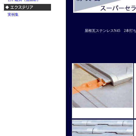
実例集
屋根瓦ステンレスN45 2本打