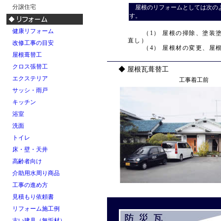
分譲住宅
屋根のリフォームとしては次の
す。
健康リフォーム
（1） 屋根の掃除、塗装塗
直し）
改修工事の目安
（4） 屋根材の変更、屋根
屋根葺替工
クロス張替工
◆ 屋根瓦葺替工
エクステリア
工事着工前
サッシ・雨戸
キッチン
浴室
洗面
トイレ
床・壁・天井
高齢者向け
介助用水周り商品
工事の進め方
見積もり依頼書
リフォーム施工例
古い建具（無垢材）