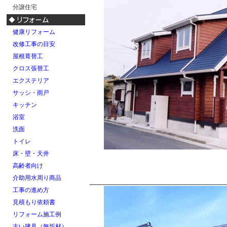
分譲住宅
健康リフォーム
改修工事の目安
屋根葺替工
クロス張替工
エクステリア
サッシ・雨戸
キッチン
浴室
洗面
トイレ
床・壁・天井
高齢者向け
介助用水周り商品
工事の進め方
見積もり依頼書
リフォーム施工例
古い建具（無垢材）