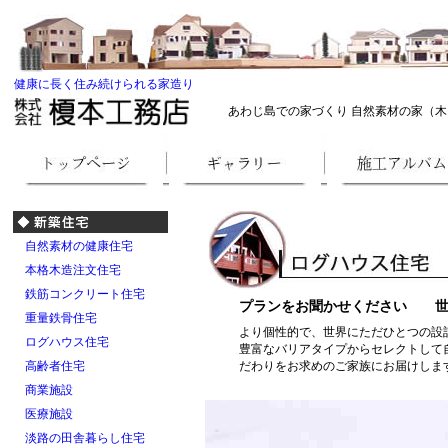
健康に長く住み続けられる家造り
あわじ島での家づくり 自然素材の家（木
自然素材の健康住宅
本格木造注文住宅
鉄筋コンクリート住宅
プランをお聞かせください 世
重量鉄骨住宅
より個性的で、世界にただひとつの設
ログハウス住宅
豊富なバリアタイプからセレクトして
高齢者住宅
だわりをお求めのご家族にお届けしま
商業施設
医療施設
淡路の田舎暮らし住宅