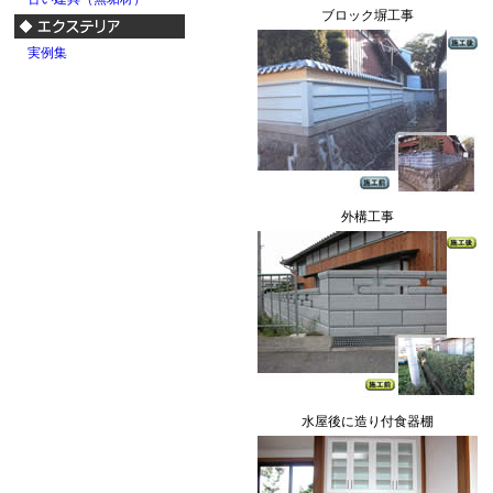
ブロック塀工事
実例集
外構工事
水屋後に造り付食器棚