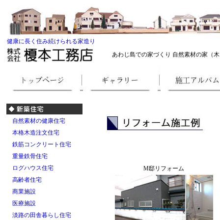
健康に長く住み続けられる家造り
あわじ島での家づくり 自然素材の家（木
自然素材の健康住宅
本格木造注文住宅
鉄筋コンクリート住宅
重量鉄骨住宅
ログハウス住宅
M邸リフォーム
高齢者住宅
商業施設
医療施設
淡路の田舎暮らし住宅