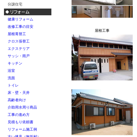
分譲住宅
健康リフォーム
改修工事の目安
屋根工事
屋根葺替工
クロス張替工
エクステリア
サッシ・雨戸
キッチン
浴室
洗面
トイレ
床・壁・天井
高齢者向け
介助用水周り商品
工事の進め方
見積もり依頼書
リフォーム施工例
古い建具（無垢材）