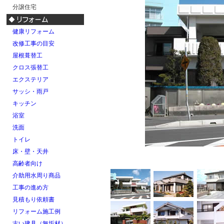
分譲住宅
健康リフォーム
改修工事の目安
屋根葺替工
クロス張替工
エクステリア
サッシ・雨戸
キッチン
浴室
洗面
トイレ
床・壁・天井
高齢者向け
介助用水周り商品
工事の進め方
見積もり依頼書
リフォーム施工例
古い建具（無垢材）