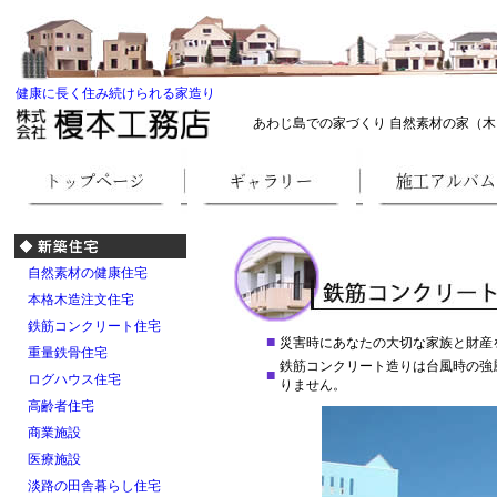
健康に長く住み続けられる家造り
あわじ島での家づくり 自然素材の家（木
自然素材の健康住宅
本格木造注文住宅
鉄筋コンクリート住宅
■
災害時にあなたの大切な家族と財産
重量鉄骨住宅
鉄筋コンクリート造りは台風時の強
■
ログハウス住宅
りません。
高齢者住宅
商業施設
医療施設
淡路の田舎暮らし住宅