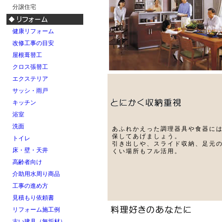
分譲住宅
健康リフォーム
改修工事の目安
屋根葺替工
クロス張替工
エクステリア
サッシ・雨戸
キッチン
浴室
洗面
あふれかえった調理器具や食器に
保してあげましょう。
トイレ
引き出しや、スライド収納、足元
床・壁・天井
くい場所もフル活用。
高齢者向け
介助用水周り商品
工事の進め方
見積もり依頼書
リフォーム施工例
古い建具（無垢材）