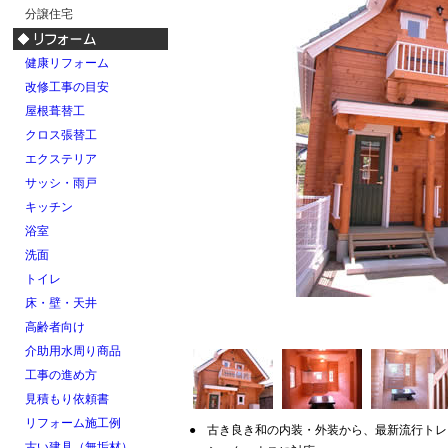
分譲住宅
健康リフォーム
改修工事の目安
屋根葺替工
クロス張替工
エクステリア
サッシ・雨戸
キッチン
浴室
洗面
トイレ
床・壁・天井
高齢者向け
介助用水周り商品
工事の進め方
見積もり依頼書
リフォーム施工例
●
古き良き和の内装・外装から、最新流行トレ
古い建具（無垢材）