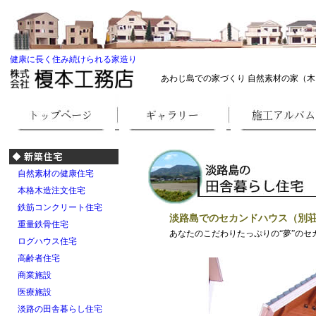
健康に長く住み続けられる家造り
あわじ島での家づくり 自然素材の家（木
自然素材の健康住宅
本格木造注文住宅
鉄筋コンクリート住宅
淡路島でのセカンドハウス（別
重量鉄骨住宅
あなたのこだわりたっぷりの“夢”の
ログハウス住宅
高齢者住宅
商業施設
医療施設
淡路の田舎暮らし住宅