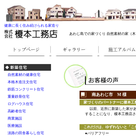
健康に長く住み続けられる家造り
あわじ島での家づくり 自然素材の家（木
自然素材の健康住宅
本格木造注文住宅
鉄筋コンクリート住宅
南あわじ市 M 様
重量鉄骨住宅
家づくりのパートナーに榎本工務
ログハウス住宅
以前、近所に新築した家があ
高齢者住宅
することになり、榎本工務店さ
商業施設
医療施設
これだけは、ゆずれないと「こ
淡路の田舎暮らし住宅
●バリアフリー