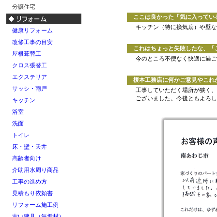
分譲住宅
ここは良かった「気に入ってい
キッチン（特に換気扇）や壁な
健康リフォーム
改修工事の目安
これはちょっと失敗したな、「
屋根葺替工
今のところ不便なく快適に過ご
クロス張替工
エクステリア
榎本工務店に何かご意見やこれか
サッシ・雨戸
工事していただく場所が狭く、
ございました。今後ともよろし
キッチン
浴室
洗面
トイレ
床・壁・天井
高齢者向け
介助用水周り商品
工事の進め方
見積もり依頼書
リフォーム施工例
古い建具（無垢材）