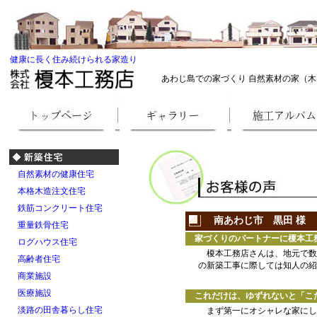
健康に長く住み続けられる家造り
あわじ島での家づくり 自然素材の家（木
自然素材の健康住宅
本格木造注文住宅
鉄筋コンクリート住宅
南あわじ市 黒田 様
重量鉄骨住宅
家づくりのパートナーに榎本工務
ログハウス住宅
榎本工務店さんは、地元で数
高齢者住宅
の新築工事に際しては知人の紹
商業施設
医療施設
これだけは、ゆずれないと「こ
淡路の田舎暮らし住宅
まず第一にオシャレな家にし