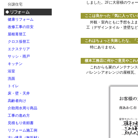
しました。2Fに大容積のウォ
分譲住宅
ここは良かった「気に入ってい
健康リフォーム
外観・室内ともに予想を上ま
改修工事の目安
工（デザインタイル・塗壁など
屋根葺替工
これはちょっと失敗したな、「
クロス張替工
特にありません
エクステリア
サッシ・雨戸
榎本工務店に何かご意見やこれか
キッチン
これからも家のメンテナンス
浴室
バレンシアオレンジの屋根瓦、
洗面
トイレ
床・壁・天井
高齢者向け
介助用水周り商品
工事の進め方
見積もり依頼書
リフォーム施工例
古い建具（無垢材）