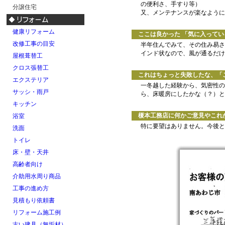
の便利さ、手すり等）
分譲住宅
又、メンテナンスが楽なように
健康リフォーム
ここは良かった 「気に入ってい
改修工事の目安
半年住んでみて、その住み易さ
インド状なので、風が通るだけ
屋根葺替工
クロス張替工
これはちょっと失敗したな、「こ
エクステリア
一冬越した経験から、気密性の
サッシ・雨戸
ら、床暖房にしたかな（？）と
キッチン
榎本工務店に何かご意見やこれか
浴室
特に要望はありません。今後と
洗面
トイレ
床・壁・天井
高齢者向け
介助用水周り商品
工事の進め方
見積もり依頼書
リフォーム施工例
古い建具（無垢材）