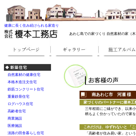
健康に長く住み続けられる家造り
あわじ島での家づくり 自然素材の家（木
自然素材の健康住宅
本格木造注文住宅
鉄筋コンクリート住宅
南あわじ市
河瀬 様
重量鉄骨住宅
家づくりのパートナーに榎本工務
ログハウス住宅
三年程前にご縁ができ、以来小
高齢者住宅
柄もよく分かっていたので家を
商業施設
医療施設
これだけは、ゆずれないと 「こ
淡路の田舎暮らし住宅
「高齢者が住み易い家」という