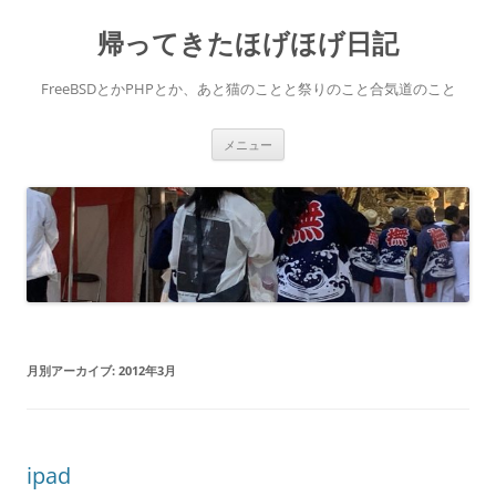
コ
ン
帰ってきたほげほげ日記
テ
ン
ツ
へ
FreeBSDとかPHPとか、あと猫のことと祭りのこと合気道のこと
ス
キ
ッ
プ
メニュー
月別アーカイブ:
2012年3月
ipad