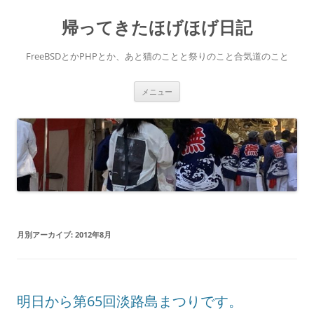
コ
ン
帰ってきたほげほげ日記
テ
ン
ツ
へ
FreeBSDとかPHPとか、あと猫のことと祭りのこと合気道のこと
ス
キ
ッ
プ
メニュー
月別アーカイブ:
2012年8月
明日から第65回淡路島まつりです。