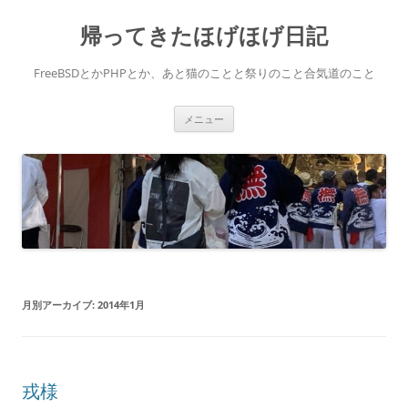
コ
ン
帰ってきたほげほげ日記
テ
ン
ツ
へ
FreeBSDとかPHPとか、あと猫のことと祭りのこと合気道のこと
ス
キ
ッ
プ
メニュー
月別アーカイブ:
2014年1月
戎様