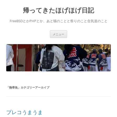
コ
ン
帰ってきたほげほげ日記
テ
ン
ツ
へ
FreeBSDとかPHPとか、あと猫のことと祭りのこと合気道のこと
ス
キ
ッ
プ
メニュー
「
熱帯魚
」カテゴリーアーカイブ
プレコうまうま