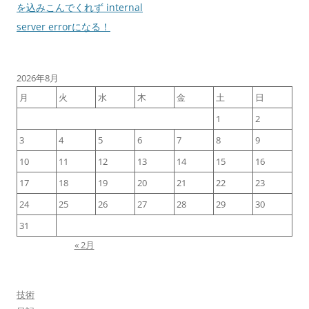
稿
を込みこんでくれず internal
ナ
server errorになる！
ビ
ゲ
2026年8月
ー
月
火
水
木
金
土
日
シ
1
2
ョ
3
4
5
6
7
8
9
ン
10
11
12
13
14
15
16
17
18
19
20
21
22
23
24
25
26
27
28
29
30
31
« 2月
技術