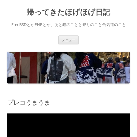
コ
ン
帰ってきたほげほげ日記
テ
ン
ツ
へ
FreeBSDとかPHPとか、あと猫のことと祭りのこと合気道のこと
ス
キ
ッ
プ
メニュー
プレコうまうま