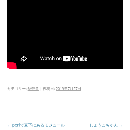
カテゴリー:
熱帯魚
| 投稿日:
2019年7月27日
|
投
←
perlで直下にあるモジュール
しょうこちゃん
→