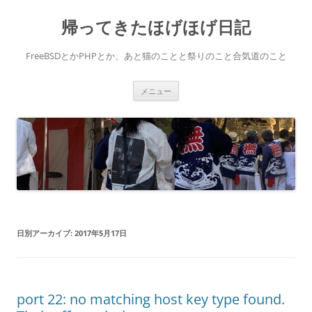
コ
ン
帰ってきたほげほげ日記
テ
ン
ツ
へ
FreeBSDとかPHPとか、あと猫のことと祭りのこと合気道のこと
ス
キ
ッ
プ
メニュー
日別アーカイブ:
2017年5月17日
port 22: no matching host key type found.