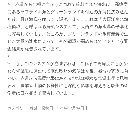
> 赤道から北極に向かうにつれて冷却された海水は、高緯度
にあるラブラドル海とグリーンランド海付近の深海に沈み込ん
だ後、再び海底をゆっくり逆流します。これは「大西洋南北熱
塩循環」と呼ばれる海流システムで、大西洋の海水温の平準化
に寄与しています。ところが、グリーンランドの氷河溶解で生
じた大量の淡水によって、その循環が弱められているという調
査結果が報告されています。
>
> もしこのシステムが崩壊すれば、これまで高緯度にもかか
わらず温暖に保たれて来た欧州の気候は今後、極端な寒冷に向
かい、赤道から温暖地帯にあたる地域は極端な気温上昇に見舞
われ、農業や生物の多様性にも深刻な影響を与えると欧州の科
学者は口を揃えて警告しています。
カテゴリー:
雑感
| 投稿日:
2021年12月14日
|