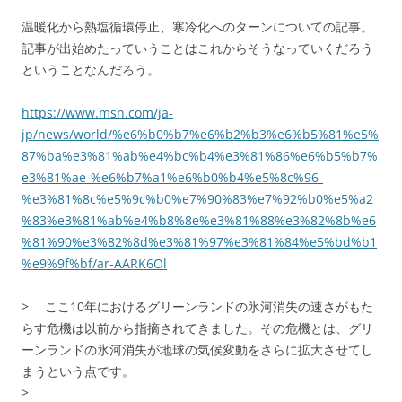
温暖化から熱塩循環停止、寒冷化へのターンについての記事。
記事が出始めたっていうことはこれからそうなっていくだろう
ということなんだろう。
https://www.msn.com/ja-
jp/news/world/%e6%b0%b7%e6%b2%b3%e6%b5%81%e5%
87%ba%e3%81%ab%e4%bc%b4%e3%81%86%e6%b5%b7%
e3%81%ae-%e6%b7%a1%e6%b0%b4%e5%8c%96-
%e3%81%8c%e5%9c%b0%e7%90%83%e7%92%b0%e5%a2
%83%e3%81%ab%e4%b8%8e%e3%81%88%e3%82%8b%e6
%81%90%e3%82%8d%e3%81%97%e3%81%84%e5%bd%b1
%e9%9f%bf/ar-AARK6Ol
> ここ10年におけるグリーンランドの氷河消失の速さがもた
らす危機は以前から指摘されてきました。その危機とは、グリ
ーンランドの氷河消失が地球の気候変動をさらに拡大させてし
まうという点です。
>