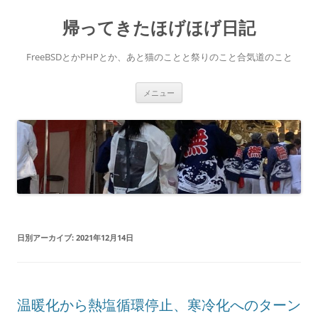
コ
ン
帰ってきたほげほげ日記
テ
ン
ツ
へ
FreeBSDとかPHPとか、あと猫のことと祭りのこと合気道のこと
ス
キ
ッ
プ
メニュー
日別アーカイブ:
2021年12月14日
温暖化から熱塩循環停止、寒冷化へのターン