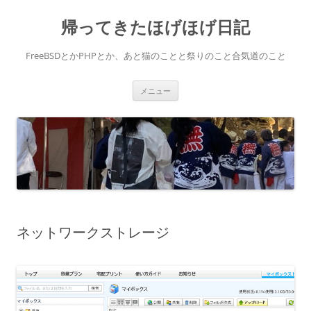
コ
ン
帰ってきたほげほげ日記
テ
ン
ツ
へ
FreeBSDとかPHPとか、あと猫のことと祭りのこと合気道のこと
ス
キ
ッ
プ
メニュー
ネットワークストレージ