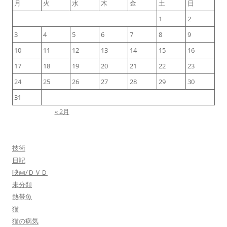
月
火
水
木
金
土
日
ー
1
2
シ
3
4
5
6
7
8
9
ョ
ン
10
11
12
13
14
15
16
17
18
19
20
21
22
23
24
25
26
27
28
29
30
31
« 2月
技術
日記
映画/ＤＶＤ
未分類
熱帯魚
猫
猫の病気