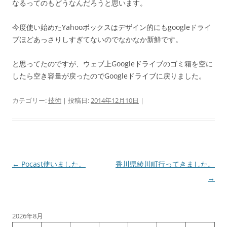
なるってのもどうなんだろうと思います。
今度使い始めたYahooボックスはデザイン的にもgoogleドライ
ブほどあっさりしすぎてないのでなかなか新鮮です。
と思ってたのですが、ウェブ上Googleドライブのゴミ箱を空に
したら空き容量が戻ったのでGoogleドライブに戻りました。
カテゴリー:
技術
| 投稿日:
2014年12月10日
|
投
←
Pocast使いました。
香川県綾川町行ってきました。
稿
→
ナ
ビ
2026年8月
ゲ