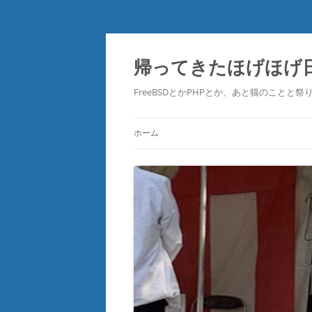
コ
ン
テ
帰ってきたほげほげ
ン
ツ
へ
FreeBSDとかPHPとか、あと猫のことと
ス
キ
ッ
プ
ホーム