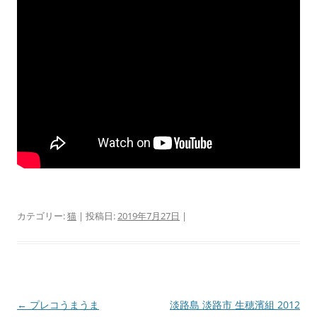
カテゴリー:
猫
| 投稿日:
2019年7月27日
|
投
←
プレコうまうま
淡路島 淡路市 生穂濱組 2012