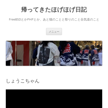
コ
ン
帰ってきたほげほげ日記
テ
ン
ツ
へ
FreeBSDとかPHPとか、あと猫のことと祭りのこと合気道のこと
ス
キ
ッ
プ
メニュー
しょうこちゃん