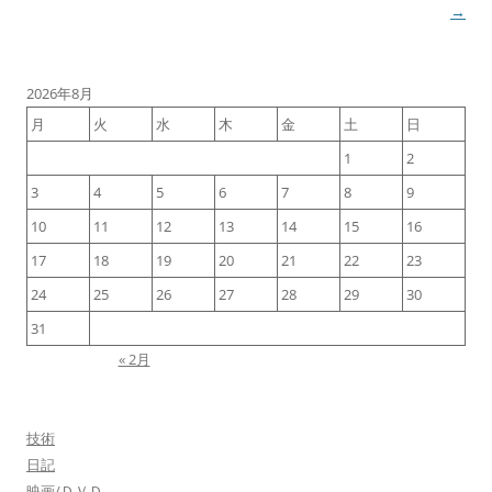
稿
→
ナ
ビ
2026年8月
ゲ
月
火
水
木
金
土
日
ー
1
2
シ
3
4
5
6
7
8
9
ョ
ン
10
11
12
13
14
15
16
17
18
19
20
21
22
23
24
25
26
27
28
29
30
31
« 2月
技術
日記
映画/ＤＶＤ