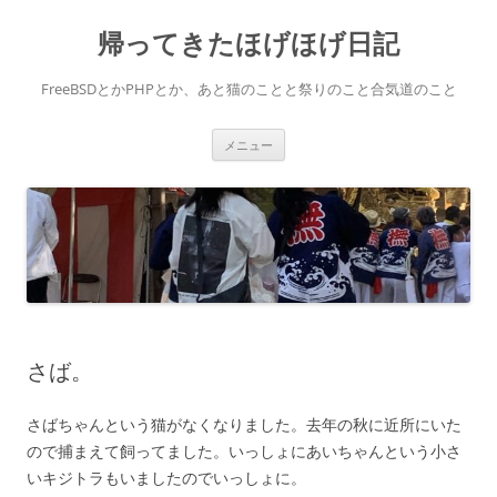
コ
ン
帰ってきたほげほげ日記
テ
ン
ツ
へ
FreeBSDとかPHPとか、あと猫のことと祭りのこと合気道のこと
ス
キ
ッ
プ
メニュー
さば。
さばちゃんという猫がなくなりました。去年の秋に近所にいた
ので捕まえて飼ってました。いっしょにあいちゃんという小さ
いキジトラもいましたのでいっしょに。