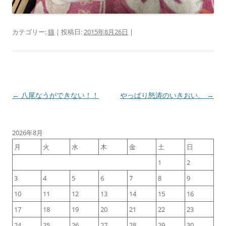
カテゴリー:
猫
| 投稿日:
2015年8月26日
|
投
←
八尾なうができない！！
やっぱり怒涛のいきおい。
→
稿
ナ
2026年8月
ビ
月
火
水
木
金
土
日
ゲ
1
2
ー
3
4
5
6
7
8
9
シ
ョ
10
11
12
13
14
15
16
ン
17
18
19
20
21
22
23
24
25
26
27
28
29
30