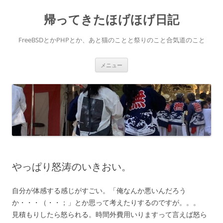
コ
ン
帰ってきたほげほげ日記
テ
ン
ツ
へ
FreeBSDとかPHPとか、あと猫のことと祭りのこと合気道のこと
ス
キ
ッ
プ
メニュー
やっぱり怒涛のいきおい。
自分が体感する感じがすごい。「俺なんか悪いんだろう
か・・・（・・；」とか思って考えたりするのですが。。。
見積もりしたら怒られる。時間外費用いりますって言えば怒ら