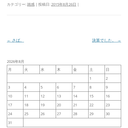
カテゴリー:
雑感
| 投稿日:
2015年8月26日
|
投
←
さば。
決算でした。
→
稿
ナ
2026年8月
ビ
月
火
水
木
金
土
日
ゲ
1
2
ー
3
4
5
6
7
8
9
シ
ョ
10
11
12
13
14
15
16
ン
17
18
19
20
21
22
23
24
25
26
27
28
29
30
31