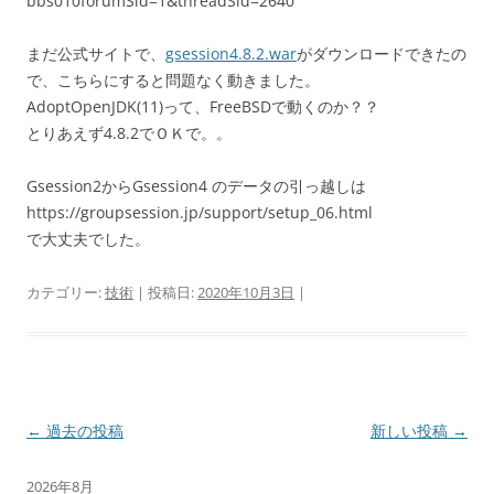
bbs010forumSid=1&threadSid=2640
まだ公式サイトで、
gsession4.8.2.war
がダウンロードできたの
で、こちらにすると問題なく動きました。
AdoptOpenJDK(11)って、FreeBSDで動くのか？？
とりあえず4.8.2でＯＫで。。
Gsession2からGsession4 のデータの引っ越しは
https://groupsession.jp/support/setup_06.html
で大丈夫でした。
カテゴリー:
技術
| 投稿日:
2020年10月3日
|
投
←
過去の投稿
新しい投稿
→
稿
2026年8月
ナ