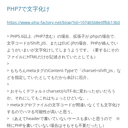
PHP7で文字化け
https://www.php-factory.net/blog/?id=10746568e0ffbb13b0
> PHP5.6以上（PHP7含む）の場合、拡張子が.phpの場合で、
文字コードがShift_JIS、またはEUC-JPの場合、PHPが絡んでい
ようがいまいが文字化けしてしまうようです。（要するにその
ファイルにHTMLだけが記述されていたとしても）
>
> もちろんmetaタグのContent-Typeで「charset=shift_jis」な
どを指定していたとしてもだから余計に厄介。
>
> おそらくデフォルトcharsetがUTF-8に変わったせいだろう
か。それにしてもこれはちょっとひどいな。。
> metaタグやファイルの文字コードが間違いなくても文字化け
するのでハマる可能性が高いと思う。
> （あえてheaderで書いていないケースも多いと思うので ※
特にPHPを書いていない場合はそもそも不要だったし）