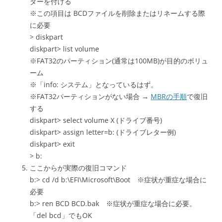
ターを付ける
※この項目は BCDファイルを削除またはリネームする際
に必要
> diskpart
diskpart> list volume
※FAT32のパーティション
(通常は100MB)
が目的のボリュ
ーム
※「info: システム」となっているはず。
※FAT32パーティションがない場合 →
MBRの手順
で復旧
する
diskpart> select volume X (ドライブ番号)
diskpart> assign letter=b: (ドライブレター例)
diskpart> exit
> b:
ここからが実際の復旧コマンド
b:> cd /d b:\EFI\Microsoft\Boot
※症状が重症な場合に
必要
b:> ren BCD BCD.bak
※症状が重症な場合に必要。
「del bcd」でもOK