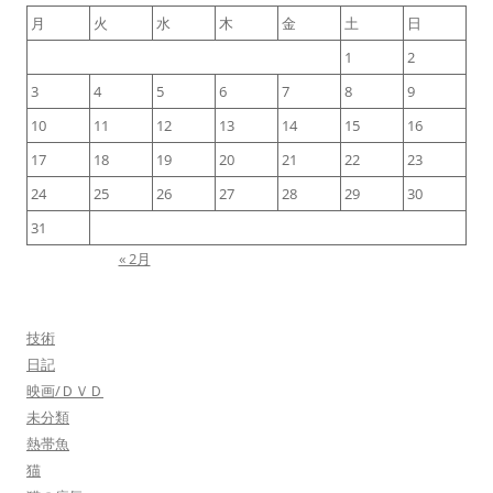
月
火
水
木
金
土
日
ビ
1
2
ゲ
ー
3
4
5
6
7
8
9
シ
10
11
12
13
14
15
16
ョ
17
18
19
20
21
22
23
ン
24
25
26
27
28
29
30
31
« 2月
技術
日記
映画/ＤＶＤ
未分類
熱帯魚
猫