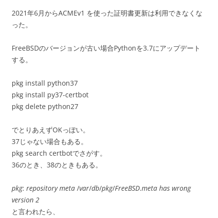
2021年6月からACMEv1 を使った証明書更新は利用できなくな
った。
FreeBSDのバージョンが古い場合Pythonを3.7にアップデート
する。
pkg install python37
pkg install py37-certbot
pkg delete python27
でとりあえずOKっぽい。
37じゃない場合もある。
pkg search certbotでさがす。
36のとき、38のときもある。
pkg
:
repository meta
/
var
/
db
/
pkg
/​
FreeBSD
.
meta has wrong
version 2
と言われたら、