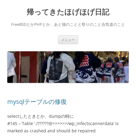
コ
ン
帰ってきたほげほげ日記
テ
ン
ツ
へ
FreeBSDとかPHPとか、あと猫のことと祭りのこと合気道のこと
ス
キ
ッ
プ
メニュー
mysqlテーブルの修復
selectしたときとか、dumpの時に
#145 – Table ‘./??????@>>>>>>/wp_infectscannerdata’ is
marked as crashed and should be repaired