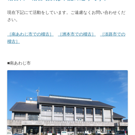
現在下記にて活動をしています。ご遠慮なくお問い合わせくだ
さい。
［南あわじ市での稽古］
［洲本市での稽古］
［淡路市での
稽古］
■南あわじ市