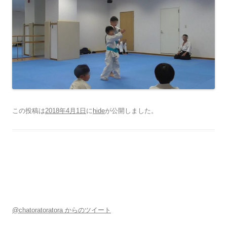
この投稿は
2018年4月1日
に
hide
が公開しました
。
@chatoratoratora からのツイート