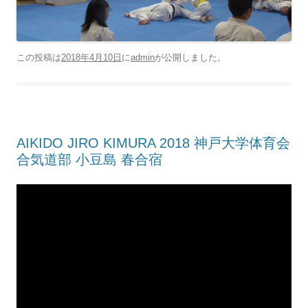
この投稿は
2018年4月10日
に
admin
が公開しました
。
AIKIDO JIRO KIMURA 2018 神戸大学体育会
合気道部 小豆島 春合宿