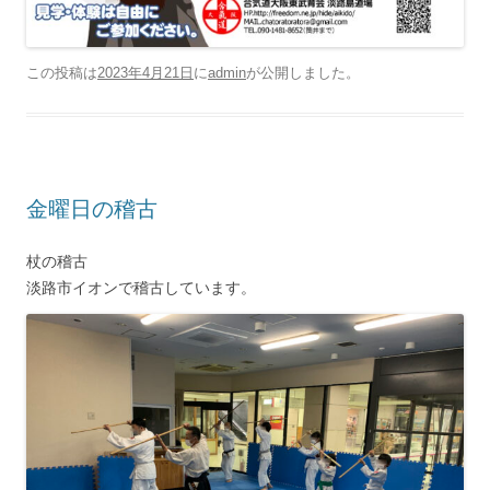
この投稿は
2023年4月21日
に
admin
が公開しました
。
金曜日の稽古
杖の稽古
淡路市イオンで稽古しています。