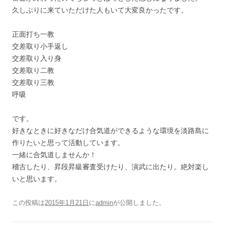
久しぶりに来ていただけた人もいて大変良かったです。
正面打ち一教
交差取り小手返し
交差取り入り身
交差取り二教
交差取り三教
呼吸
です。
好きなときに好きなだけ合気道ができるような環境を淡路島に
作りたいと思って活動しています。
一緒に合気道しませんか！
稽古したり、昇段昇級審査受けたり、演武に出たり。絶対楽し
いと思います。
この投稿は
2015年1月21日
に
admin
が公開しました
。