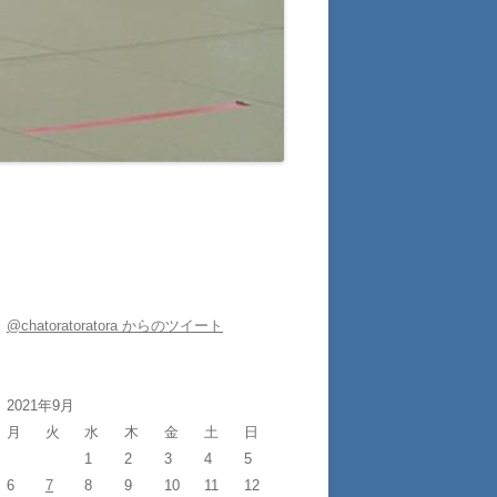
@chatoratoratora からのツイート
2021年9月
月
火
水
木
金
土
日
1
2
3
4
5
6
7
8
9
10
11
12