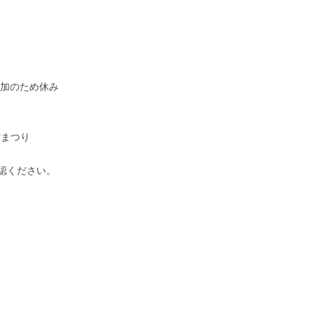
参加のため休み
書館まつり
認ください。