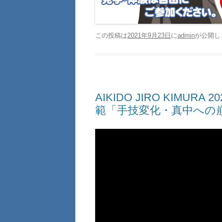
この投稿は
2021年9月23日
に
admin
が公開し
AIKIDO JIRO KIMU
範「手技変化・真中への