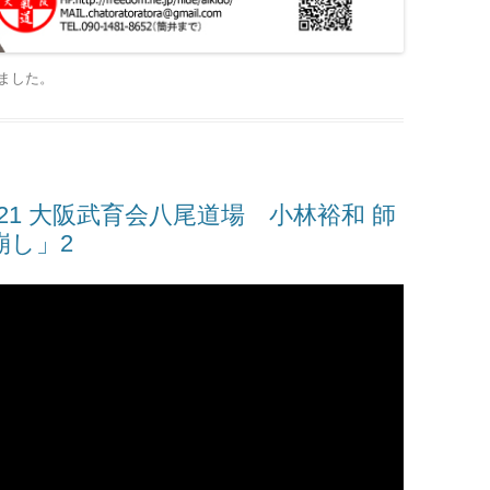
ました
。
RA 2021 大阪武育会八尾道場 小林裕和 師
崩し」2