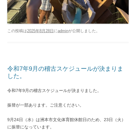
この投稿は
2025年8月28日
に
admin
が公開しました
。
令和7年9月の稽古スケジュールが決まりま
した。
令和7年9月の稽古スケジュールが決まりました。
振替が一部あります。ご注意ください。
9月24日（水）は洲本市文化体育館休館日のため、23日（火）
に振替になっています。