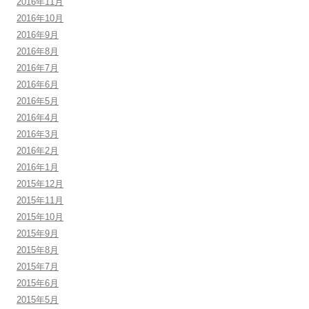
2016年11月
2016年10月
2016年9月
2016年8月
2016年7月
2016年6月
2016年5月
2016年4月
2016年3月
2016年2月
2016年1月
2015年12月
2015年11月
2015年10月
2015年9月
2015年8月
2015年7月
2015年6月
2015年5月