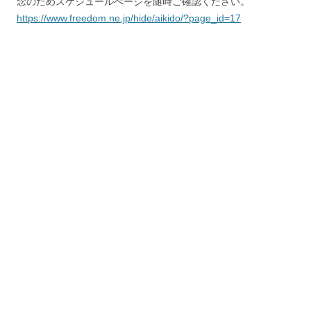
念のためスケジュールぺージを随時ご確認ください。
https://www.freedom.ne.jp/hide/aikido/?page_id=17