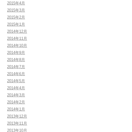
2015年4月
2015年3月
2015年2月
2015年1月
2014年12月
2014年11月
2014年10月
2014年9月
2014年8月
2014年7月
2014年6月
2014年5月
2014年4月
2014年3月
2014年2月
2014年1月
2013年12月
2013年11月
2013年10月