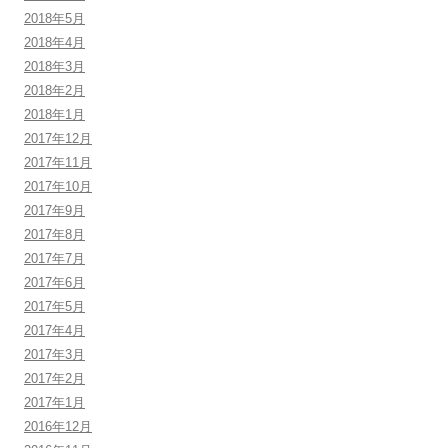
2018年5月
2018年4月
2018年3月
2018年2月
2018年1月
2017年12月
2017年11月
2017年10月
2017年9月
2017年8月
2017年7月
2017年6月
2017年5月
2017年4月
2017年3月
2017年2月
2017年1月
2016年12月