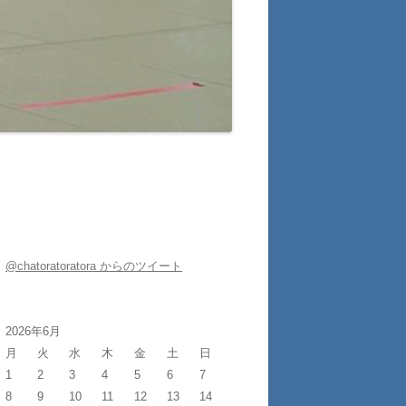
@chatoratoratora からのツイート
2026年6月
月
火
水
木
金
土
日
1
2
3
4
5
6
7
8
9
10
11
12
13
14