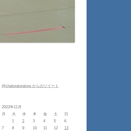
@chatoratoratora からのツイート
2022年11月
月
火
水
木
金
土
日
1
2
3
4
5
6
7
8
9
10
11
12
13