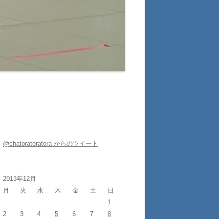
@chatoratoratora からのツイート
2013年12月
月
火
水
木
金
土
日
1
2
3
4
5
6
7
8