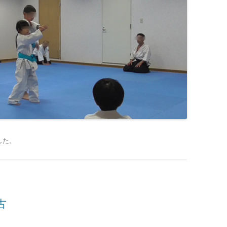
した
。
古