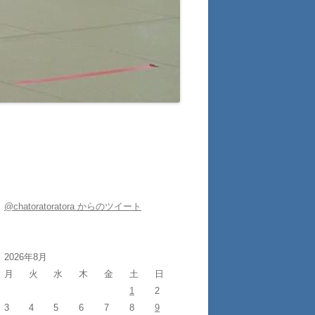
@chatoratoratora からのツイート
2026年8月
月
火
水
木
金
土
日
1
2
3
4
5
6
7
8
9