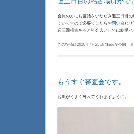
週三日目の稽古場所がで
会員の方にお世話をいただき週三日目の
くいですので必要でしたら
お問い合わせ
週三回稽古あると社会人としては結構ハ
この投稿は
2015年7月23日
に
hide
が公開しま
もうすぐ審査会です。
台風がうまく外れてくれますように。