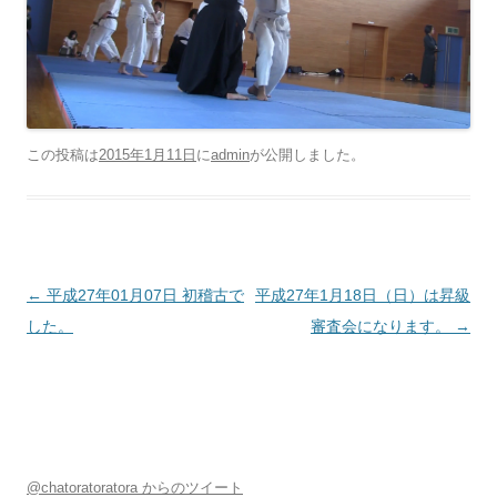
この投稿は
2015年1月11日
に
admin
が公開しました
。
投稿ナビゲーション
←
平成27年01月07日 初稽古で
平成27年1月18日（日）は昇級
した。
審査会になります。
→
@chatoratoratora からのツイート