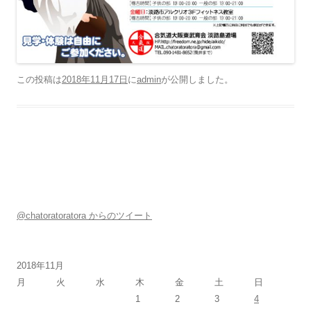
この投稿は
2018年11月17日
に
admin
が公開しました
。
@chatoratoratora からのツイート
2018年11月
月
火
水
木
金
土
日
1
2
3
4