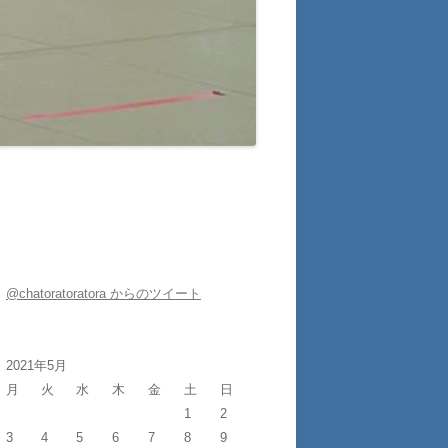
@chatoratoratora からのツイート
2021年5月
月
火
水
木
金
土
日
1
2
3
4
5
6
7
8
9