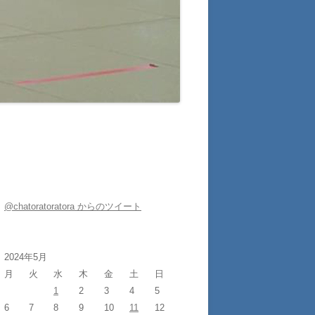
@chatoratoratora からのツイート
2024年5月
月
火
水
木
金
土
日
1
2
3
4
5
6
7
8
9
10
11
12